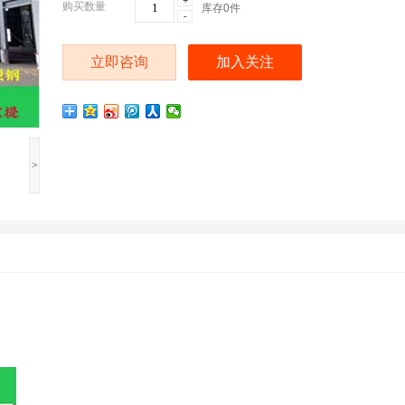
+
购买数量
库存
0
件
-
立即咨询
加入关注
>