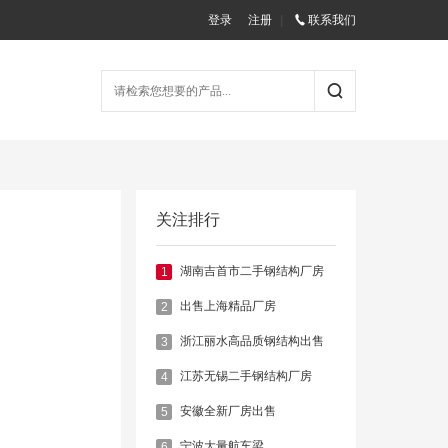
登录
注册
|
联系我们
关注排行
湖南吉首市二手钢结构厂房
1
出售上海精品厂房
2
浙江丽水高品质钢结构出售
3
江苏无锡二手钢结构厂房
4
安徽全新厂房出售
5
宁波大量航车梁
6